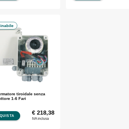
inabile
rmatore tiroidale senza
uttore 1-6 Fari
€
218,38
QUISTA
IVA inclusa