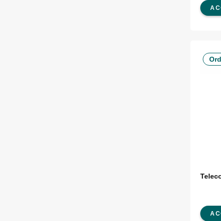
AC
Ord
Telec
AC