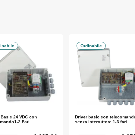
inabile
Ordinabile
r Basic 24 VDC con
Driver basic con telecomand
omando1-2 Fari
senza interruttore 1-3 fari