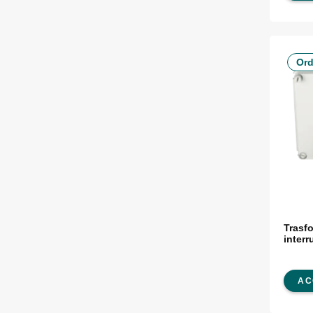
Ord
Trasfo
interr
AC