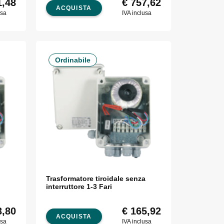
,48
€
757,62
ACQUISTA
usa
IVA inclusa
Ordinabile
Trasformatore tiroidale senza
interruttore 1-3 Fari
,80
€
165,92
ACQUISTA
usa
IVA inclusa