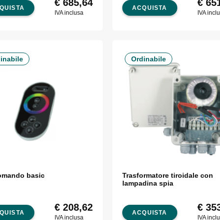
€
685,64
€
651
QUISTA
ACQUISTA
IVA inclusa
IVA incl
inabile
Ordinabile
omando basic
Trasformatore tiroidale con
lampadina spia
€
208,62
€
353
QUISTA
ACQUISTA
IVA inclusa
IVA incl