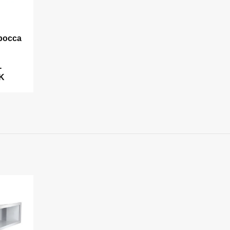
bocca
-
K