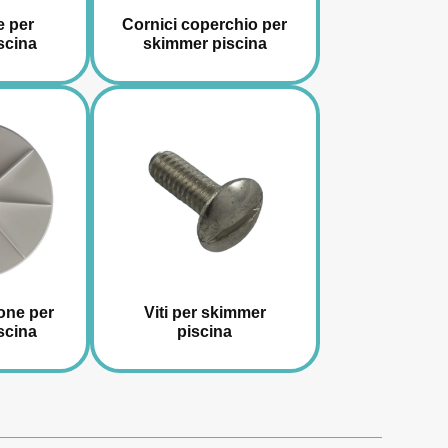
e per
Cornici coperchio per
scina
skimmer piscina
ione per
Viti per skimmer
scina
piscina