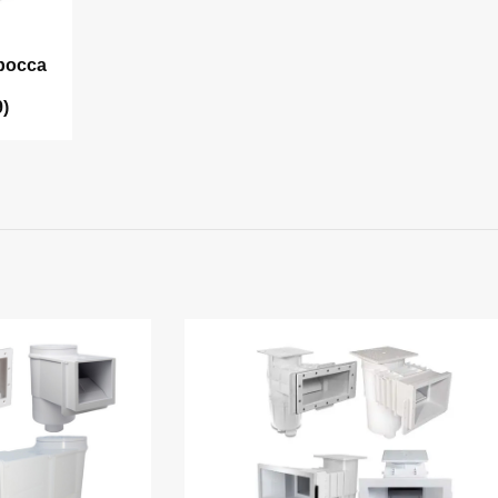
bocca
)