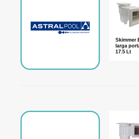
Skimmer 
larga port
17.5 Lt