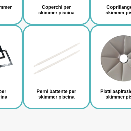
kimmer
Coperchi per
Copriflang
skimmer piscina
skimmer pi
per
Perni battente per
Piatti aspiraz
ina
skimmer piscina
skimmer pi