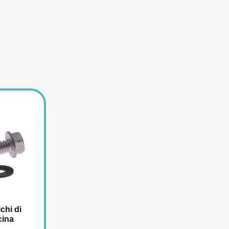
ichi di
cina