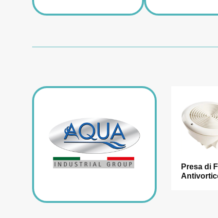
Presa di 
Antivortic