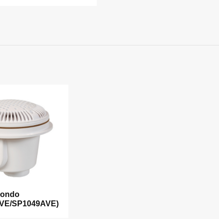
Fondo
VE/SP1049AVE)