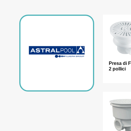
Presa di 
2 pollici