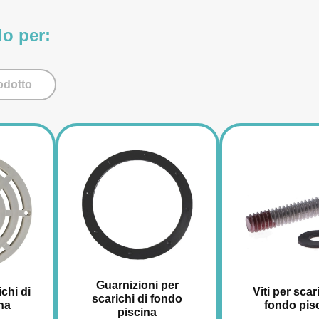
do per:
odotto
Guarnizioni per
ichi di
Viti per scar
scarichi di fondo
na
fondo pis
piscina