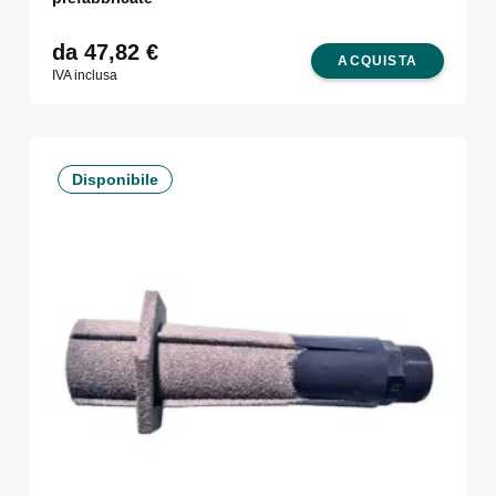
da 47,82
€
ACQUISTA
IVA inclusa
Disponibile