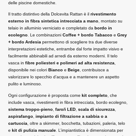
delle piscine domestiche.
Il tratto distintivo della Dolcevita Rattan è il
rivestimento
esterno in fibra sintetica intrecciata a mano
, montato su
telaio in alluminio verniciato e completato da
bordo in
ecolegno
. Le combinazioni
Coffee + bordo Tabacco
e
Grey
+ bordo Ardesia
permettono di scegliere tra due diverse
interpretazioni estetiche, entrambe dal forte impatto visivo e
facilmente abbinabili ad arredi da esterno moderni. Il telo
vasca in
fibre poliesteri e polimeri ad alta resistenza
,
disponibile nei colori
Bianco
e
Beige
, contribuisce a
valorizzare lo specchio d’acqua e a mantenere un aspetto
pulito e luminoso.
Ogni configurazione è proposta come
kit completo
, che
include vasca, rivestimenti in fibra intrecciata, bordo ecolegno,
sistema troppo‑pieno
,
faro/i LED
,
scala di sicurezza
,
aspirafango
,
impianto di filtrazione a sabbia o a
cartuccia
, oltre a skimmer, bocchetta, tubazioni, paleria, telo
e
kit di pulizia manuale
. L’impiantistica è dimensionata per