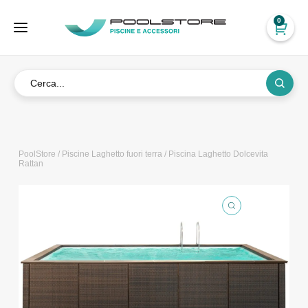
0
PoolStore
/
Piscine Laghetto fuori terra
/ Piscina Laghetto Dolcevita
Rattan