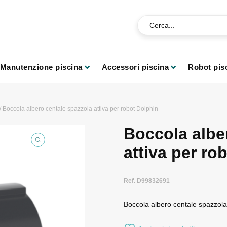
Manutenzione piscina
Accessori piscina
Robot pis
/ Boccola albero centale spazzola attiva per robot Dolphin
Boccola albe
attiva per ro
Ref. D99832691
Boccola albero centale spazzola 