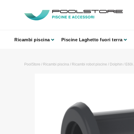
Ricambi piscina
Piscine Laghetto fuori terra
PoolStore
/
Ricambi piscina
/
Ricambi robot piscine
/
Dolphin
/
E60i