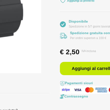
Aggiungi ai preferiti
Disponibile
Spedizione in 5/7 giorni lavorat
Spedizione gratuita con
Per ordini superiori a 100 €
€
2,50
IVA inclusa
Aggiungi al carrel
Pagamenti sicuri
Contrassegno