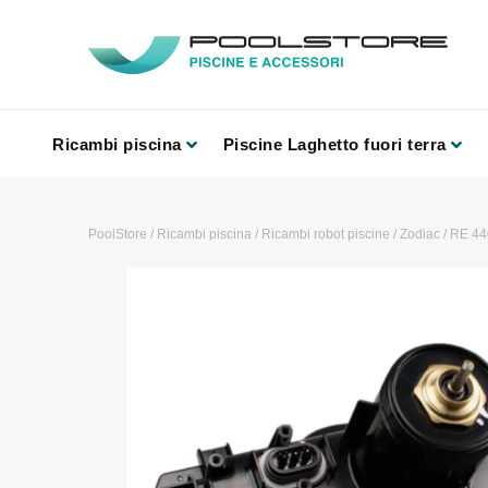
Ricambi piscina
Piscine Laghetto fuori terra
PoolStore
/
Ricambi piscina
/
Ricambi robot piscine
/
Zodiac
/
RE 44