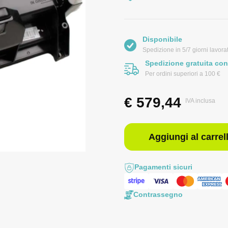
Disponibile
Spedizione in 5/7 giorni lavorat
Spedizione gratuita con
Per ordini superiori a 100 €
€
579,44
IVA inclusa
Aggiungi al carrel
Pagamenti sicuri
Contrassegno