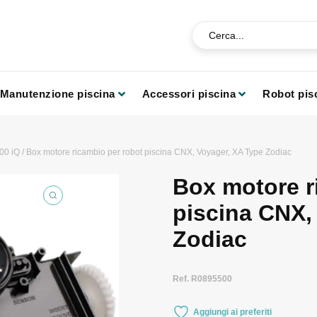
Manutenzione piscina
Accessori piscina
Robot pis
00 iQ
/ Box motore ricambio per robot piscina CNX, Voyager, XA Type Zodiac
Box motore r
piscina CNX,
Zodiac
Ref. R0895500
Aggiungi ai preferiti