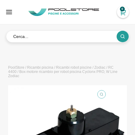
0
PoolStore
/
Ricambi piscina
/
Ricambi robot piscine
/
Zodiac
/
RC
4400
/ Box motore ricambio per robot piscina Cyclonx PRO, W Line
Zodiac