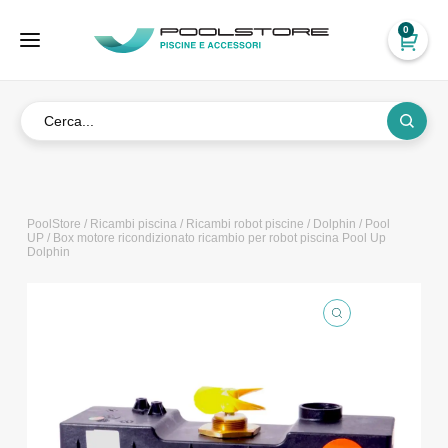
0
PoolStore
/
Ricambi piscina
/
Ricambi robot piscine
/
Dolphin
/
Pool
UP
/ Box motore ricondizionato ricambio per robot piscina Pool Up
Dolphin