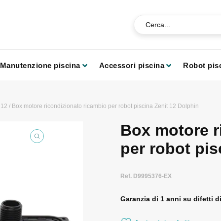
Manutenzione piscina
Accessori piscina
Robot pis
 12
/ Box motore ricondizionato ricambio per robot piscina Zenit 12 Dolphin
Box motore r
per robot pis
Ref. D9995376-EX
Garanzia di 1 anni su difetti d