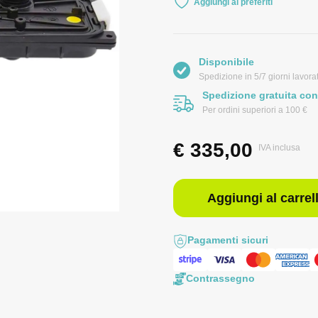
Aggiungi ai preferiti
Disponibile
Spedizione in 5/7 giorni lavorat
Spedizione gratuita con
Per ordini superiori a 100 €
€
335,00
IVA inclusa
Aggiungi al carrel
Pagamenti sicuri
Contrassegno