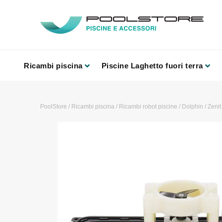
Ricambi piscina
Piscine Laghetto fuori terra
PoolStore
/
Ricambi piscina
/
Ricambi robot piscine
/
Dolphin
/
Zenit