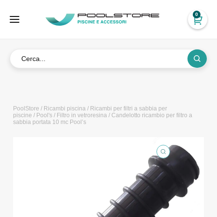
0
PoolStore
/
Ricambi piscina
/
Ricambi per filtri a sabbia per
piscine
/
Pool's
/
Filtro in vetroresina
/ Candelotto ricambio per filtro a
sabbia portata 10 mc Pool’s