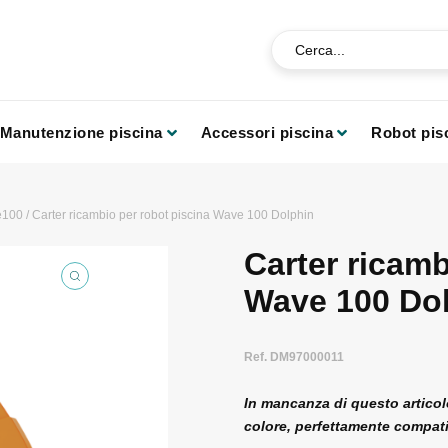
Manutenzione piscina
Accessori piscina
Robot pis
e100
/ Carter ricambio per robot piscina Wave 100 Dolphin
Carter ricamb
Wave 100 Do
Ref. DM97000011
In mancanza di questo articolo
colore, perfettamente compati