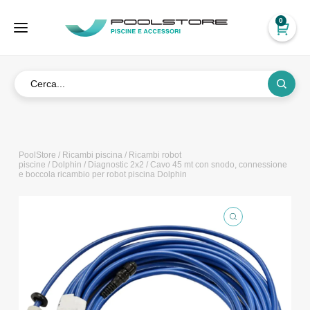
0
PoolStore
/
Ricambi piscina
/
Ricambi robot
piscine
/
Dolphin
/
Diagnostic 2x2
/ Cavo 45 mt con snodo, connessione
e boccola ricambio per robot piscina Dolphin