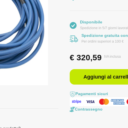
Disponibile
Spedizione in 5/7 giorni lavorat
Spedizione gratuita con
Per ordini superiori a 100 €
€
320,59
IVA inclusa
Aggiungi al carrel
Pagamenti sicuri
Contrassegno