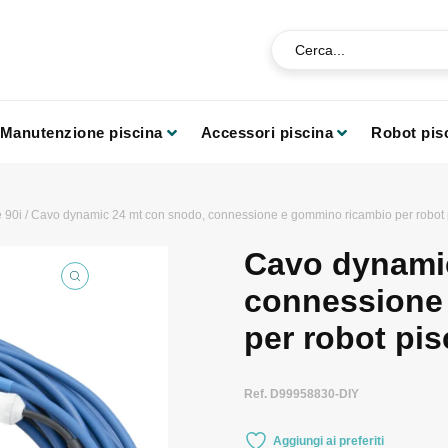
Manutenzione piscina
Accessori piscina
Robot pis
 90i
/ Cavo dynamic 24 mt con snodo, connessione e gommino ricambio per robot 
Cavo dynami
connessione
per robot pi
Ref. D99958830-DIY
Aggiungi ai preferiti