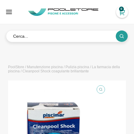
0
PoolStore
/
Manutenzione piscina
/
Pulizia piscina
/
La farmacia della
piscina
/ Cleanpool Shock coagulante brillantante