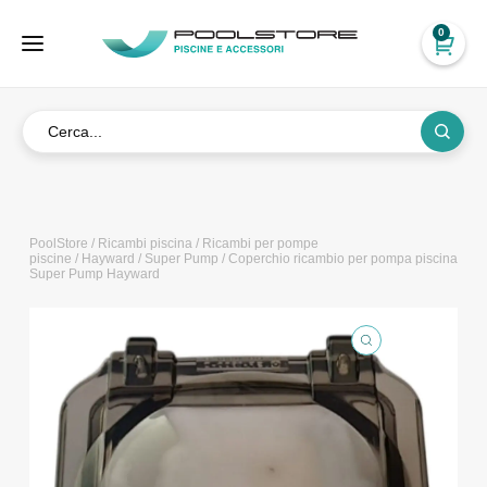
0
PoolStore
/
Ricambi piscina
/
Ricambi per pompe
piscine
/
Hayward
/
Super Pump
/ Coperchio ricambio per pompa piscina
Super Pump Hayward