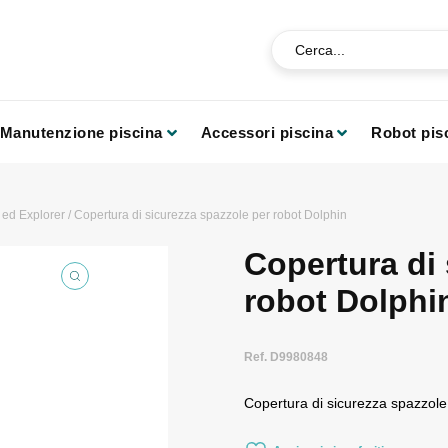
Manutenzione piscina
Accessori piscina
Robot pis
ed Explorer
/ Copertura di sicurezza spazzole per robot Dolphin
Copertura di 
robot Dolphi
Ref. D9980848
Copertura di sicurezza spazzole