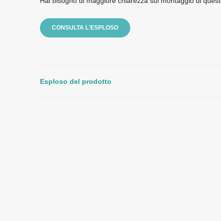
Hai bisogno di maggiore chiarezza sul montaggio di quest
CONSULTA L'ESPLOSO
Esploso del prodotto