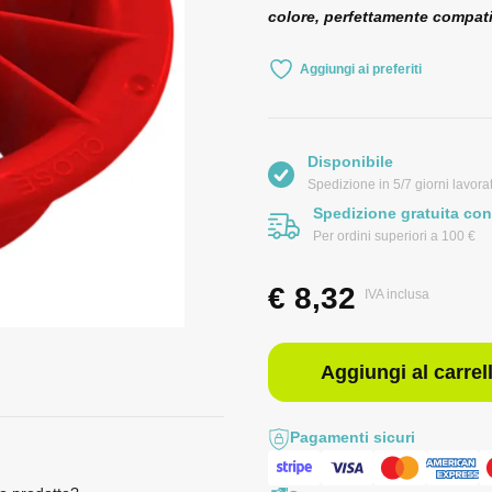
colore, perfettamente compati
Aggiungi ai preferiti
Disponibile
Spedizione in 5/7 giorni lavorat
Spedizione gratuita con
Per ordini superiori a 100 €
€
8,32
IVA inclusa
Aggiungi al carrel
Pagamenti sicuri