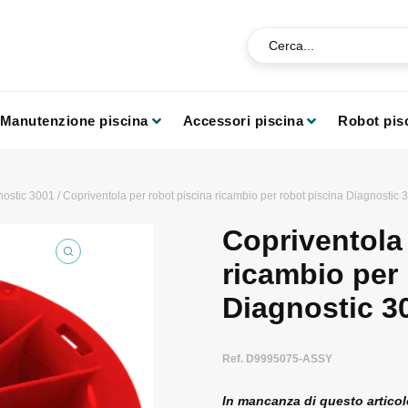
Manutenzione piscina
Accessori piscina
Robot pis
nostic 3001
/ Copriventola per robot piscina ricambio per robot piscina Diagnostic
Copriventola 
ricambio per 
Diagnostic 3
Ref. D9995075-ASSY
In mancanza di questo articolo