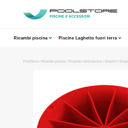
Ricambi piscina
Piscine Laghetto fuori terra
PoolStore
/
Ricambi piscina
/
Ricambi robot piscine
/
Dolphin
/
Diag