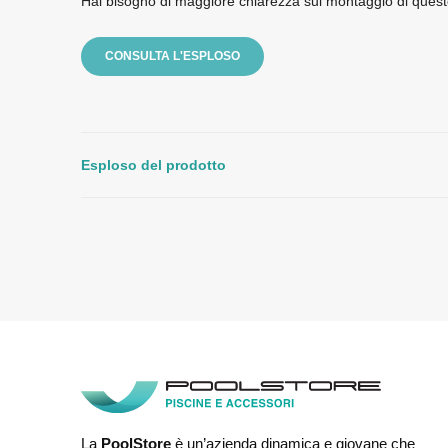
Hai bisogno di maggiore chiarezza sul montaggio di quest
CONSULTA L'ESPLOSO
Esploso del prodotto
La
PoolStore
è un’azienda dinamica e giovane che