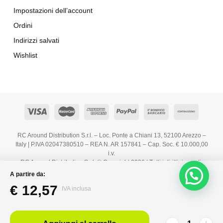
Impostazioni dell’account
Ordini
Indirizzi salvati
Wishlist
RC Around Distribution S.r.l. – Loc. Ponte a Chiani 13, 52100 Arezzo –
Italy | P.IVA 02047380510 – REA N. AR 157841 – Cap. Soc. € 10.000,00
i.v.
RC Around Distribution S.r.l. © Copyright 2026 | Tutti i diritti riservati.
A partire da:
€
12,57
IVA inclusa