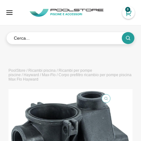
0
PoolStore
/
Ricambi piscina
/
Ricambi per pompe
piscine
/
Hayward
/
Max-Flo
/ Corpo prefiltro ricambio per pompe piscina
Max Flo Hayward