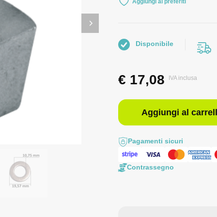
Aggiungi ai preferiti
Disponibile
€
17,08
IVA inclusa
Aggiungi al carrel
Pagamenti sicuri
Contrassegno