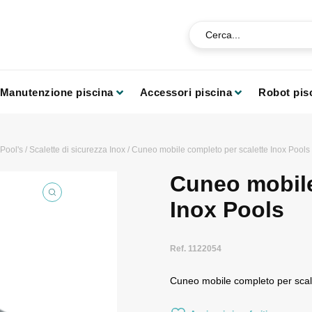
Manutenzione piscina
Accessori piscina
Robot pis
Pool's
/
Scalette di sicurezza Inox
/ Cuneo mobile completo per scalette Inox Pools
Cuneo mobile
Inox Pools
Ref. 1122054
Cuneo mobile completo per scal