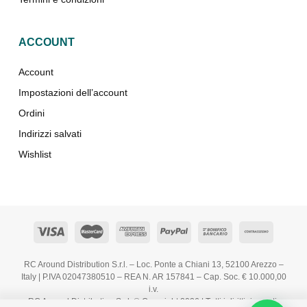
ACCOUNT
Account
Impostazioni dell’account
Ordini
Indirizzi salvati
Wishlist
RC Around Distribution S.r.l. – Loc. Ponte a Chiani 13, 52100 Arezzo –
Italy | P.IVA 02047380510 – REA N. AR 157841 – Cap. Soc. € 10.000,00
i.v.
RC Around Distribution S.r.l. © Copyright 2026 | Tutti i diritti riservati.