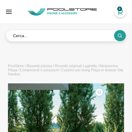
0
PoolStore
/
Ricambi piscina
/
Ricambi originali Laghetto
/
Minipiscina
Playa
/
Componenti e accessori
/ Cuscino per living Playa in tessuto Sky
Nautico