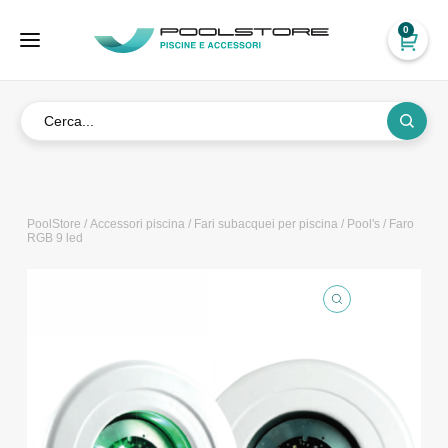
0
PoolStore
/
Accessori piscina
/
Fari subacquei per piscina
/
Pool's
/ Faro
RGB 9 led