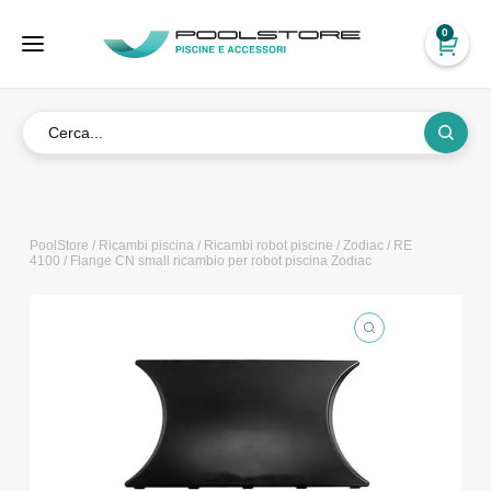
0
PoolStore
/
Ricambi piscina
/
Ricambi robot piscine
/
Zodiac
/
RE
4100
/ Flange CN small ricambio per robot piscina Zodiac