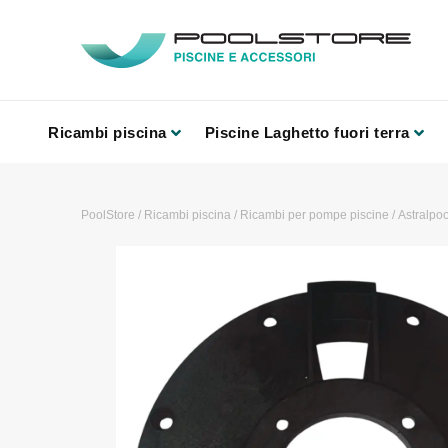
Ricambi piscina
Piscine Laghetto fuori terra
PoolStore
/
Ricambi piscina
/
Ricambi per pompe piscine
/
Astralpoo