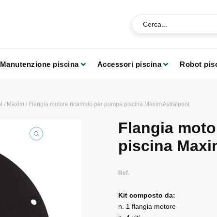
Manutenzione piscina
Accessori piscina
Robot pis
l
/
Maxim
/ Flangia motore ricambio per pompa piscina Maxim Astralpool
Flangia moto
piscina Maxi
Ref.
Kit composto da:
n. 1 flangia motore