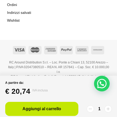
Ordini
Indirizzi salvati
Wishlist
RC Around Distribution S.r.l. – Loc. Ponte a Chiani 13, 52100 Arezzo –
Italy | P.IVA 02047380510 – REA N. AR 157841 – Cap. Soc. € 10.000,00
i.v.
RC Around Distribution S.r.l. © Copyright 2026 | Tutti i diritti riservati.
A partire da:
€
20,74
IVA inclusa
Aggiungi al carrello