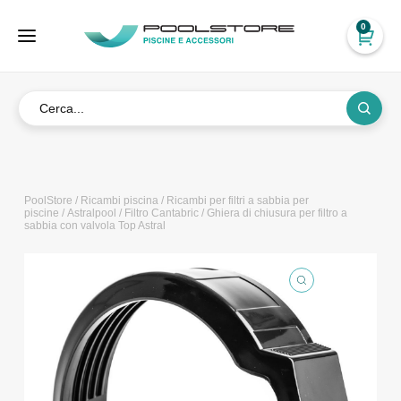
0
PoolStore
/
Ricambi piscina
/
Ricambi per filtri a sabbia per
piscine
/
Astralpool
/
Filtro Cantabric
/ Ghiera di chiusura per filtro a
sabbia con valvola Top Astral