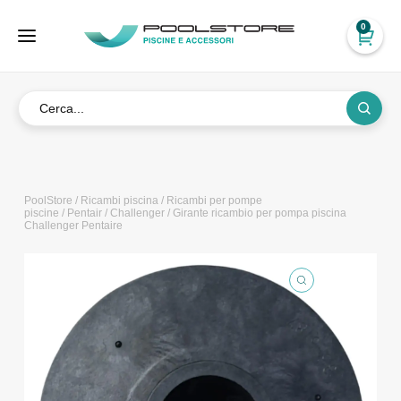
0
PoolStore
/
Ricambi piscina
/
Ricambi per pompe
piscine
/
Pentair
/
Challenger
/ Girante ricambio per pompa piscina
Challenger Pentaire