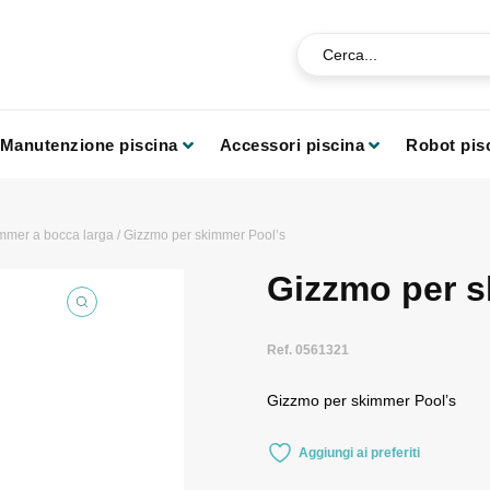
Manutenzione piscina
Accessori piscina
Robot pis
mmer a bocca larga
/ Gizzmo per skimmer Pool’s
Gizzmo per s
Ref. 0561321
Gizzmo per skimmer Pool’s
Aggiungi ai preferiti