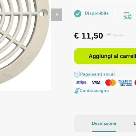
Disponibile
€
11,50
IVA inclusa
Aggiungi al carrel
Pagamenti sicuri
Contrassegno
Descrizione
D