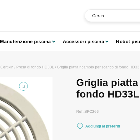
Manutenzione piscina
Accessori piscina
Robot pis
/
Certikin
/
Presa di fondo HD33L
/ Griglia piatta ricambio per scarico di fondo HD33
Griglia piatt
fondo HD33L 
Ref. SPC266
Aggiungi ai preferiti