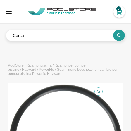
0
PoolStore
/
Ricambi piscina
/
Ricambi per pompe
piscine
/
Hayward
/
PowerFlo
/ Guarnizione bocchettone ricambio per
pompa piscina Powerflo Hayward