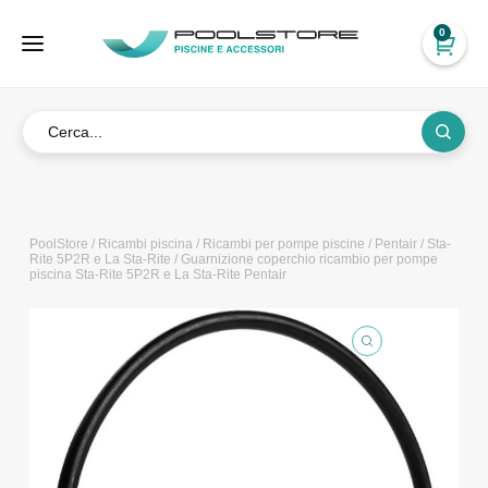
0
PoolStore
/
Ricambi piscina
/
Ricambi per pompe piscine
/
Pentair
/
Sta-
Rite 5P2R e La Sta-Rite
/ Guarnizione coperchio ricambio per pompe
piscina Sta-Rite 5P2R e La Sta-Rite Pentair