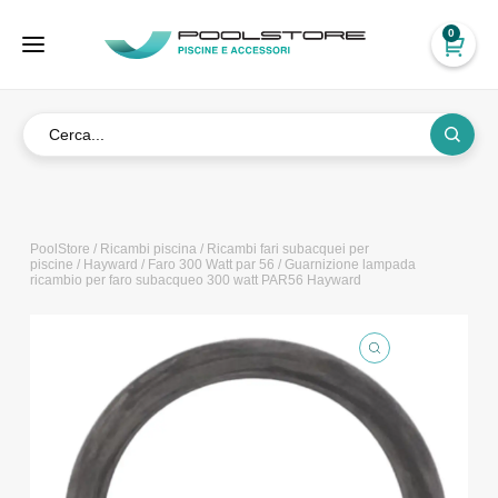
0
PoolStore
/
Ricambi piscina
/
Ricambi fari subacquei per
piscine
/
Hayward
/
Faro 300 Watt par 56
/ Guarnizione lampada
ricambio per faro subacqueo 300 watt PAR56 Hayward