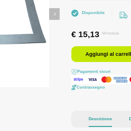
Disponibile
€
15,13
IVA inclusa
Aggiungi al carrel
Pagamenti sicuri
Contrassegno
Descrizione
D