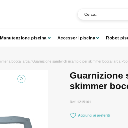
Manutenzione piscina
Accessori piscina
Robot pis
mmer a bocca larga
/ Guarnizione sandwich ricambio per skimmer bocca larga Pool
Guarnizione 
skimmer bocc
Ref. 1215161
Aggiungi ai preferiti