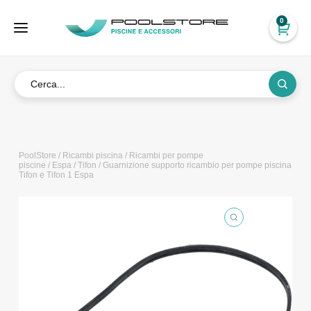
0
PoolStore
/
Ricambi piscina
/
Ricambi per pompe
piscine
/
Espa
/
Tifon
/ Guarnizione supporto ricambio per pompe piscina
Tifon e Tifon 1 Espa