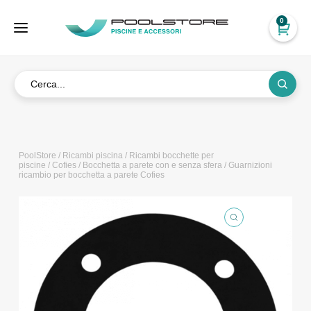
0
PoolStore
/
Ricambi piscina
/
Ricambi bocchette per
piscine
/
Cofies
/
Bocchetta a parete con e senza sfera
/ Guarnizioni
ricambio per bocchetta a parete Cofies