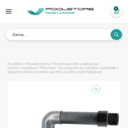
0
PoolStore
/
Ricambi piscina
/
Ricambi per filtri a sabbia per
piscine
/
Astralpool
/
Filtro Aster
/ Kit composto da collettore, candelotti e
tubazione interna ricambio per filtro a sabbia Aster Astralpool