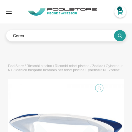
0
PoolStore
/
Ricambi piscina
/
Ricambi robot piscine
/
Zodiac
/
Cybernaut
NT
/ Manico trasporto ricambio per robot piscina Cybernaut NT Zodiac