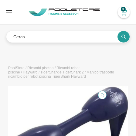
0
PoolStore
/
Ricambi piscina
/
Ricambi robot
piscine
/
Hayward
/
TigerShark e TigerShark 2
/ Manico trasporto
ricambio per robot piscina TigerShark Hayward