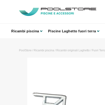
Ricambi piscina
Piscine Laghetto fuori terra
PoolStore
/
Ricambi piscina
/
Ricambi originali Laghetto
/
Fuori Terr