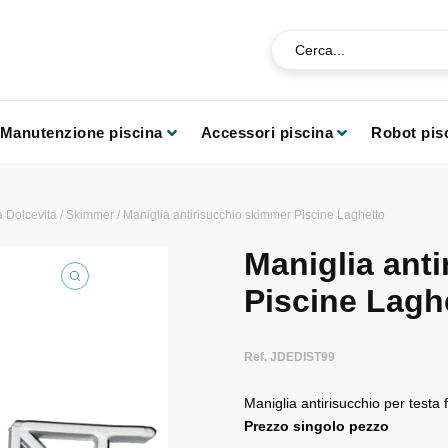
Manutenzione piscina
Accessori piscina
Robot pis
a Dolcevita
/
Skimmer
/ Maniglia antirisucchio skimmer Piscine Laghetto
Maniglia ant
Piscine Lagh
Ref. JDEDIST99
Maniglia antirisucchio per testa
Prezzo singolo pezzo