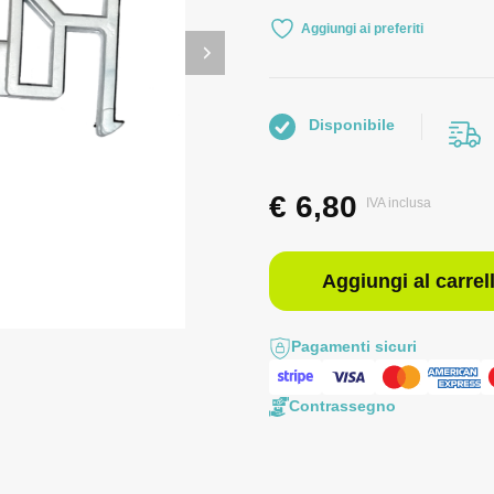
Aggiungi ai preferiti
Disponibile
€
6,80
IVA inclusa
Aggiungi al carrel
Pagamenti sicuri
Contrassegno