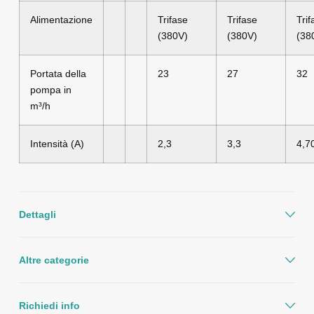
Alimentazione
Trifase
Trifase
Trif
(380V)
(380V)
(38
Portata della
23
27
32
pompa in
m³/h
Intensità (A)
2,3
3,3
4,7
Dettagli
Altre categorie
Richiedi info