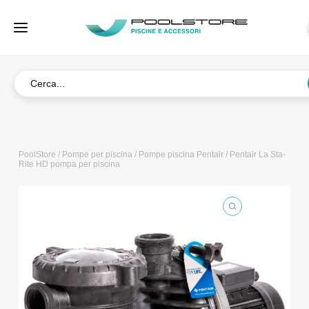
PoolStore
/
Pompe per piscina
/
Pompe piscina Pentair
/ Pentair La Sta-
Rite HD pompa per piscina