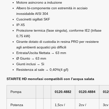
Motore asincrono a induzione
Albero bi-componente con estremità in acciaio
inossidabile AISI 304
Cuscinetti sigillati SKF
IP-X5
Protezione termica (fase singola), conforme IE2 (trifase
0,75 kW)
Girante dotato di custodia in resina PRO per resistere
agli ambienti acquatici più difficili
Entrata/Uscita filettata → 63 mm
Ø Giunto → 63 mm
Giunti inclusi → Sì
Resistenza al sale → 0,40%(4 g/l)
STARITE HD monofasi compatibili con l’acqua salata
Pompa
0120.4882
0120.4884
012
Potenza
1,5cv /
2cv /
3cv 