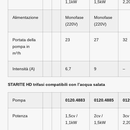
1,1kW
1,5kW
2,2
Alimentazione
Monofase
Monofase
(220V)
(220V)
Portata della
23
27
32
pompa in
m³/h
Intensità (A)
6,7
9
–
STARITE HD trifasi compatibili con l’acqua salata
Pompa
0120.4883
0120.4885
012
Potenza
1,5cv /
2cv /
3cv 
1,1kW
1,5kW
2,2