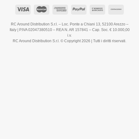
RC Around Distribution S.r.l. – Loc. Ponte a Chiani 13, 52100 Arezzo –
Italy | P.IVA 02047380510 – REA N. AR 157841 – Cap. Soc. € 10.000,00
i.v.
RC Around Distribution S.r.l. © Copyright 2026 | Tutti i diritti riservati.