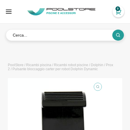
0
PoolStore
/
Ricambi piscina
/
Ricambi robot piscine
/
Dolphin
/
Prox
2
/ Pulsante bloccaggio carter per robot Dolphin Dynamic