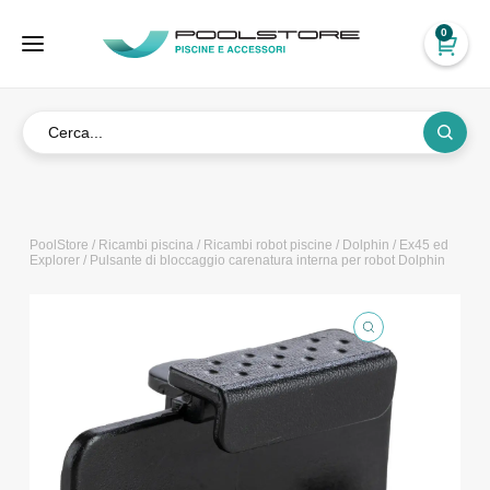
0
PoolStore
/
Ricambi piscina
/
Ricambi robot piscine
/
Dolphin
/
Ex45 ed
Explorer
/ Pulsante di bloccaggio carenatura interna per robot Dolphin