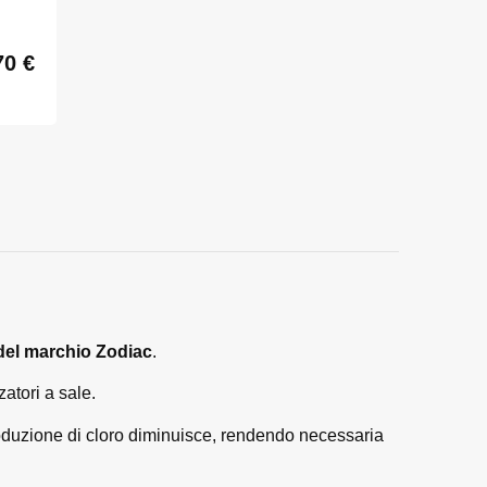
70
€
e del marchio Zodiac
.
zatori a sale.
roduzione di cloro diminuisce, rendendo necessaria