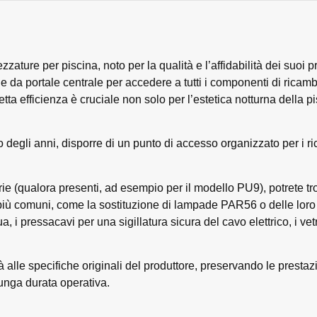
zzature per piscina, noto per la qualità e l’affidabilità dei suoi 
e da portale centrale per accedere a tutti i componenti di rica
tta efficienza è cruciale non solo per l’estetica notturna della p
 degli anni, disporre di un punto di accesso organizzato per i ri
ie (qualora presenti, ad esempio per il modello PU9), potrete tr
 più comuni, come la sostituzione di lampade PAR56 o delle loro
, i pressacavi per una sigillatura sicura del cavo elettrico, i vetri
à alle specifiche originali del produttore, preservando le prestazi
unga durata operativa.