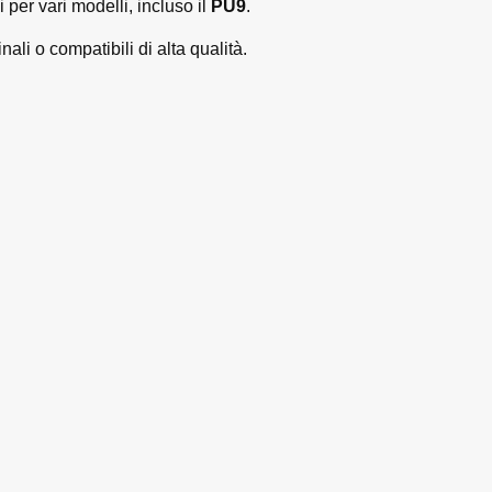
per vari modelli, incluso il
PU9
.
ali o compatibili di alta qualità.