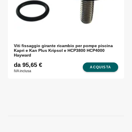
Viti fissaggio girante ricambio per pompe piscina
Kapri e Kan Plus Kripsol e HCP3800 HCP4000
Hayward
da 95,65
€
ACQUISTA
IVA inclusa