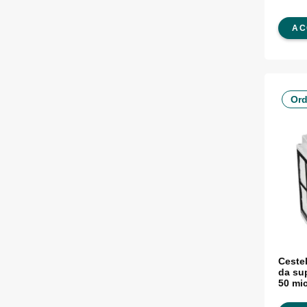
AC
Ord
Cestel
da sup
50 mi
Dolph