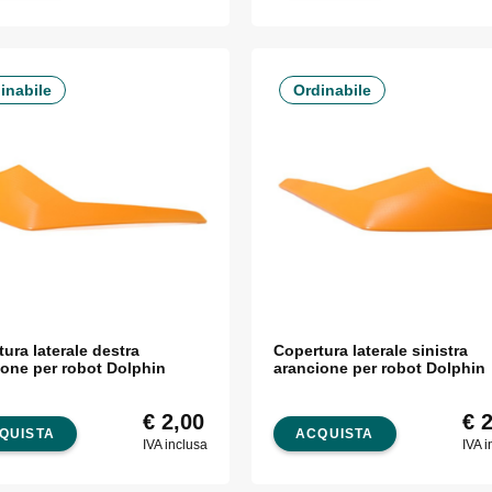
inabile
Ordinabile
ura laterale destra
Copertura laterale sinistra
ione per robot Dolphin
arancione per robot Dolphin
€
2,00
€
2
QUISTA
ACQUISTA
IVA inclusa
IVA i