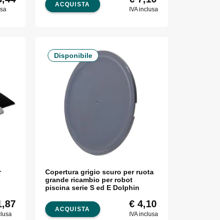
ACQUISTA
usa
IVA inclusa
Disponibile
r
Copertura grigio scuro per ruota
grande ricambio per robot
piscina serie S ed E Dolphin
,87
€
4,10
ACQUISTA
clusa
IVA inclusa