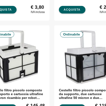
€
3,80
€
2
QUISTA
ACQUISTA
IVA inclusa
IVA i
inabile
Ordinabile
lo filtro piccolo composto
Cestello filtro piccolo comp
porto e cartuccia ultrafine
da supporto, due cartucce
cron ricambio per robot
ultrafine 50 micron e due
in
cartucce fine 100 micron
€
145,48
€
118
ricambio per robot serie E, Z