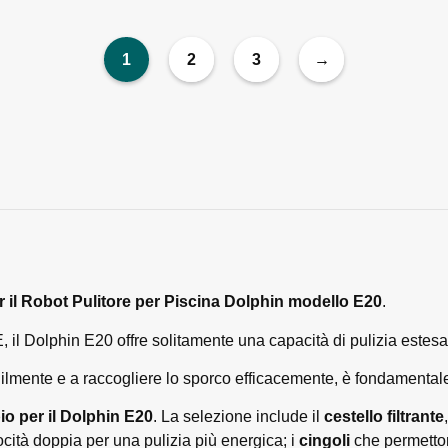
1
2
3
→
er il Robot Pulitore per Piscina Dolphin modello E20
.
il Dolphin E20 offre solitamente una capacità di pulizia estesa a
ilmente e a raccogliere lo sporco efficacemente, è fondamentale u
bio per il Dolphin E20
. La selezione include il
cestello filtrante
cità doppia per una pulizia più energica; i
cingoli
che permettono