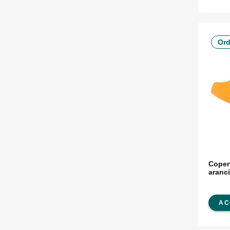
Ord
Copert
aranc
AC