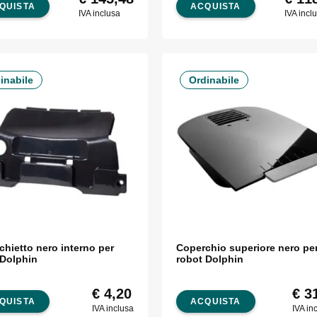
QUISTA
ACQUISTA
Dolphin
IVA inclusa
IVA incl
inabile
Ordinabile
chietto nero interno per
Coperchio superiore nero pe
 Dolphin
robot Dolphin
€
4,20
€
31
QUISTA
ACQUISTA
IVA inclusa
IVA in