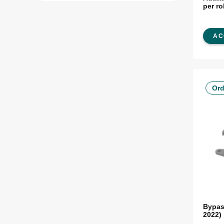
per r
AC
Ord
Bypass
2022)