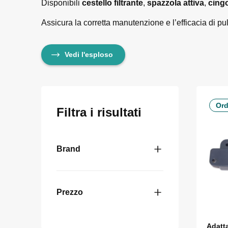
Disponibili
cestello filtrante
,
spazzola attiva
,
cingo
Assicura la corretta manutenzione e l’efficacia di pu
Vedi l'esploso
Ord
Filtra i risultati
Brand
Prezzo
Adatta