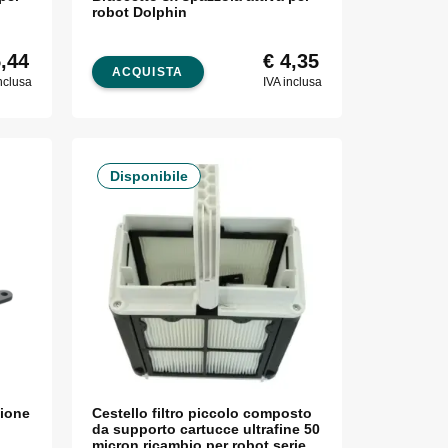
robot Dolphin
,44
€
4,35
ACQUISTA
nclusa
IVA inclusa
Disponibile
sione
Cestello filtro piccolo composto
da supporto cartucce ultrafine 50
micron ricambio per robot serie