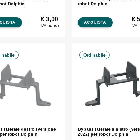
obot Dolphin
robot Dolphin
€
3,00
€
5
QUISTA
ACQUISTA
IVA inclusa
IVA i
inabile
Ordinabile
 laterale destro (Versione
Bypass laterale sinistro (Ver
 per robot Dolphin
2022) per robot Dolphin