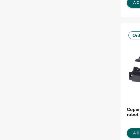
AC
Ord
Coper
robot
AC