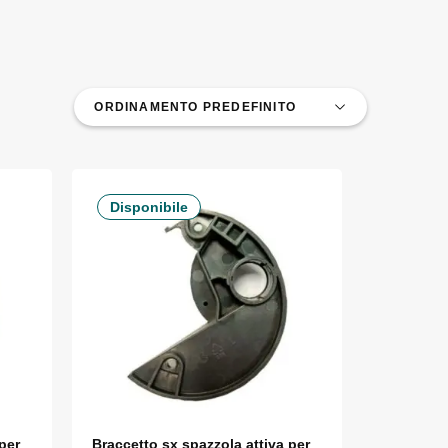
Disponibile
per
Braccetto sx spazzola attiva per