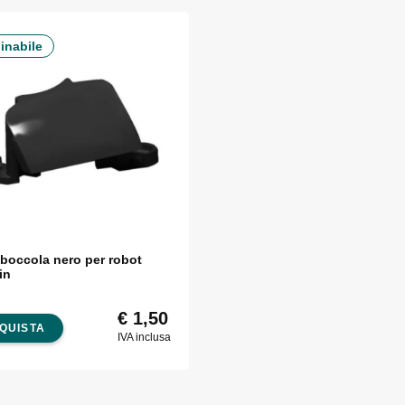
inabile
boccola nero per robot
in
€
1,50
QUISTA
IVA inclusa