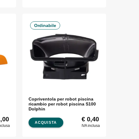
Ordinabile
Copriventola per robot piscina
ricambio per robot piscina S100
Dolphin
,00
€
0,40
ACQUISTA
nclusa
IVA inclusa