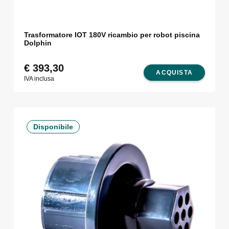
Trasformatore IOT 180V ricambio per robot piscina
Dolphin
€
393,30
ACQUISTA
IVA inclusa
Disponibile