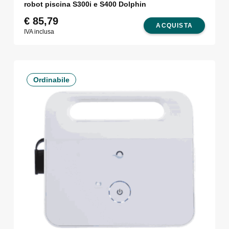
robot piscina S300i e S400 Dolphin
€
85,79
ACQUISTA
IVA inclusa
Ordinabile