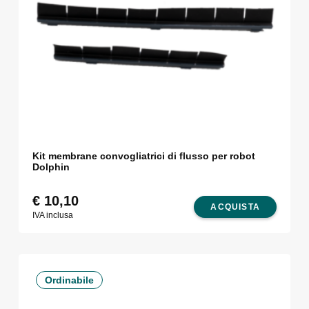
Kit membrane convogliatrici di flusso per robot
Dolphin
€
10,10
ACQUISTA
IVA inclusa
Ordinabile