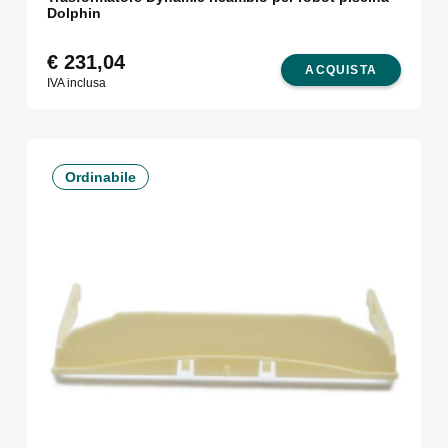
Dolphin
€
231,04
ACQUISTA
IVA inclusa
Ordinabile