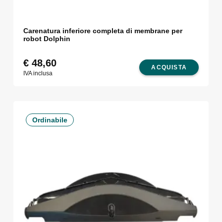
Carenatura inferiore completa di membrane per
robot Dolphin
€
48,60
ACQUISTA
IVA inclusa
Ordinabile