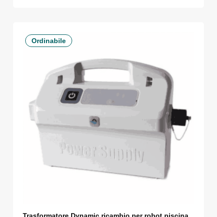
Ordinabile
Trasformatore Dynamic ricambio per robot piscina