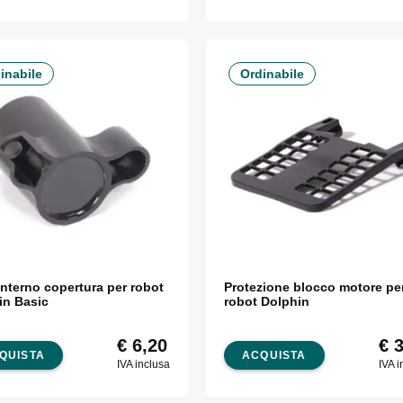
inabile
Ordinabile
interno copertura per robot
Protezione blocco motore pe
in Basic
robot Dolphin
€
6,20
€
3
QUISTA
ACQUISTA
IVA inclusa
IVA i