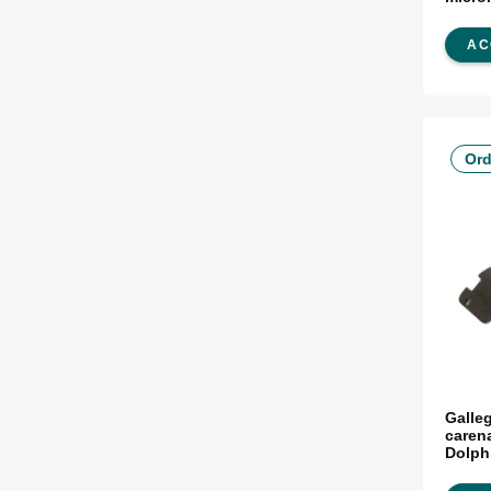
E, Z e
AC
Ord
Galle
caren
Dolph