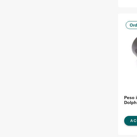
Ord
Peso 
Dolph
AC