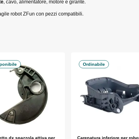
te
, cavo, alimentatore, motore e girante.
agile robot ZFun con pezzi compatibili.
ponibile
Ordinabile
tto dx spazzola attiva per
Carenatura inferiore per robo