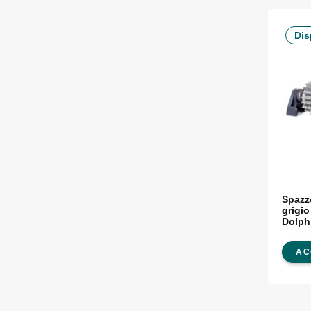
Dis
Spazzo
grigio
Dolph
AC