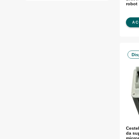
robot
AC
Dis
Cestel
da sup
micron