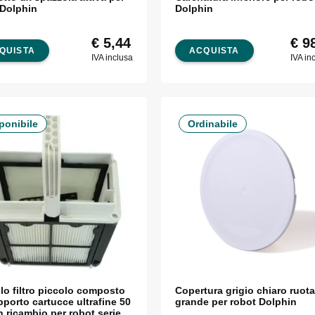
 Dolphin
Dolphin
€
5,44
€
98
QUISTA
ACQUISTA
IVA inclusa
IVA in
ponibile
Ordinabile
lo filtro piccolo composto
Copertura grigio chiaro ruota
porto cartucce ultrafine 50
grande per robot Dolphin
 ricambio per robot serie