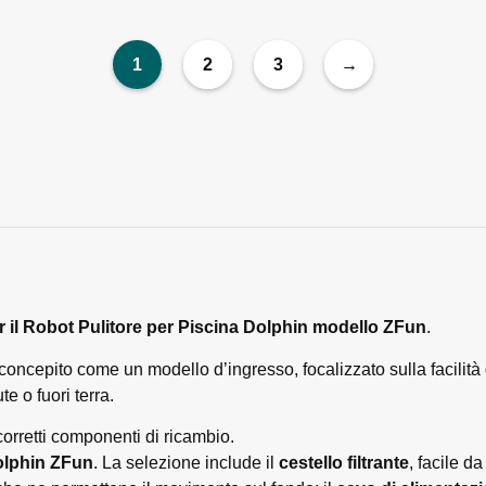
1
2
3
→
er il Robot Pulitore per Piscina Dolphin modello ZFun
.
ncepito come un modello d’ingresso, focalizzato sulla facilità d
e o fuori terra.
corretti componenti di ricambio.
Dolphin ZFun
. La selezione include il
cestello filtrante
, facile d