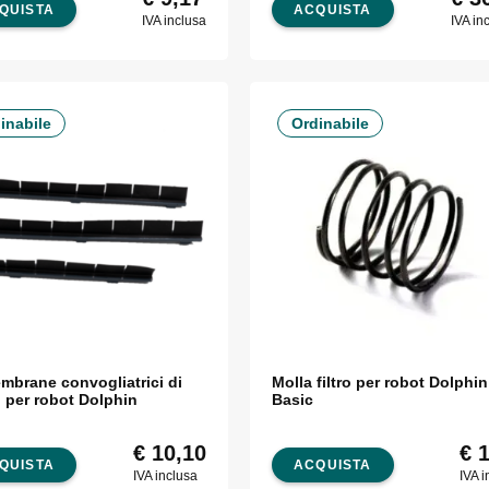
QUISTA
ACQUISTA
IVA inclusa
IVA in
inabile
Ordinabile
embrane convogliatrici di
Molla filtro per robot Dolphin
o per robot Dolphin
Basic
€
10,10
€
1
QUISTA
ACQUISTA
IVA inclusa
IVA i