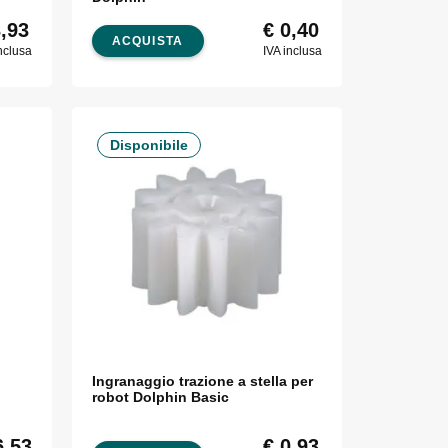
,93
€
0,40
ACQUISTA
nclusa
IVA inclusa
Disponibile
Ingranaggio trazione a stella per
robot Dolphin Basic
,53
€
0,93