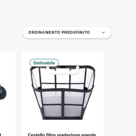
Ordinabile
t
Cestello filtro gradazione grande