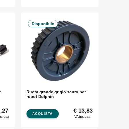
Disponibile
r
Ruota grande grigio scuro per
robot Dolphin
,27
€
13,83
ACQUISTA
nclusa
IVA inclusa