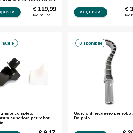
d S Dolphin
€
119,99
€
3
QUISTA
ACQUISTA
IVA inclusa
IVA i
inabile
Disponibile
ggiante completo
Gancio di recupero per robot
atura superiore per robot
Dolphin
in
€
9,17
€
36