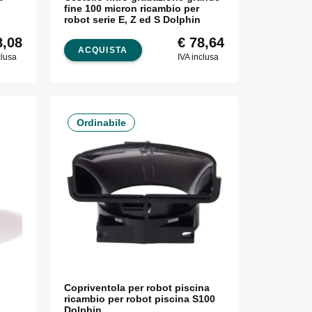
fine 100 micron ricambio per
robot serie E, Z ed S Dolphin
,08
€
78,64
ACQUISTA
clusa
IVA inclusa
Ordinabile
Copriventola per robot piscina
ricambio per robot piscina S100
Dolphin