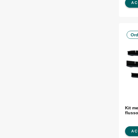
AC
Ord
Kit m
fluss
AC