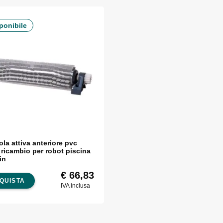
ponibile
la attiva anteriore pvc
 ricambio per robot piscina
in
€
66,83
QUISTA
IVA inclusa